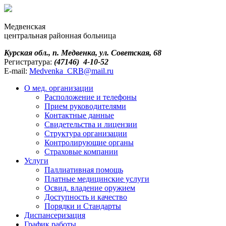
Медвенская
центральная районная больница
Курская обл., п. Медвенка, ул. Советская, 68
Регистратура:
(47146) 4-10-52
E-mail:
Medvenka_CRB@mail.ru
О мед. организации
Расположение и телефоны
Прием руководителями
Контактные данные
Свидетельства и лицензии
Структура организации
Контролирующие органы
Страховые компании
Услуги
Паллиативная помощь
Платные медицинские услуги
Освид. владение оружием
Доступность и качество
Порядки и Cтандарты
Диспансеризация
График работы