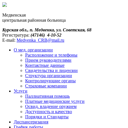
Медвенская
центральная районная больница
Курская обл., п. Медвенка, ул. Советская, 68
Регистратура:
(47146) 4-10-52
E-mail:
Medvenka_CRB@mail.ru
О мед. организации
Расположение и телефоны
Прием руководителями
Контактные данные
Свидетельства и лицензии
Структура организации
Контролирующие органы
Страховые компании
Услуги
Паллиативная помощь
Платные медицинские услуги
Освид. владение оружием
Доступность и качество
Порядки и Cтандарты
Диспансеризация
График работы