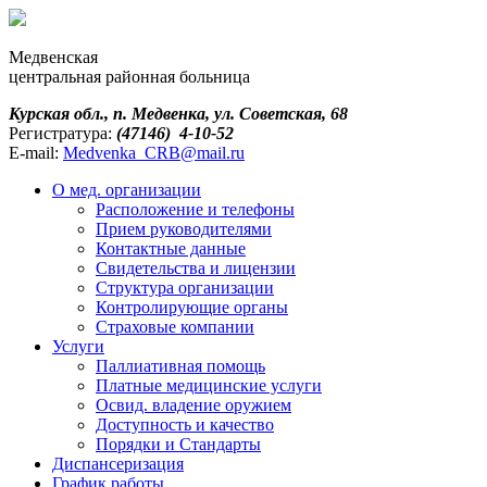
Медвенская
центральная районная больница
Курская обл., п. Медвенка, ул. Советская, 68
Регистратура:
(47146) 4-10-52
E-mail:
Medvenka_CRB@mail.ru
О мед. организации
Расположение и телефоны
Прием руководителями
Контактные данные
Свидетельства и лицензии
Структура организации
Контролирующие органы
Страховые компании
Услуги
Паллиативная помощь
Платные медицинские услуги
Освид. владение оружием
Доступность и качество
Порядки и Cтандарты
Диспансеризация
График работы