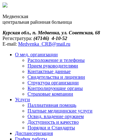
Медвенская
центральная районная больница
Курская обл., п. Медвенка, ул. Советская, 68
Регистратура:
(47146) 4-10-52
E-mail:
Medvenka_CRB@mail.ru
О мед. организации
Расположение и телефоны
Прием руководителями
Контактные данные
Свидетельства и лицензии
Структура организации
Контролирующие органы
Страховые компании
Услуги
Паллиативная помощь
Платные медицинские услуги
Освид. владение оружием
Доступность и качество
Порядки и Cтандарты
Диспансеризация
График работы