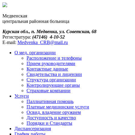
Медвенская
центральная районная больница
Курская обл., п. Медвенка, ул. Советская, 68
Регистратура:
(47146) 4-10-52
E-mail:
Medvenka_CRB@mail.ru
О мед. организации
Расположение и телефоны
Прием руководителями
Контактные данные
Свидетельства и лицензии
Структура организации
Контролирующие органы
Страховые компании
Услуги
Паллиативная помощь
Платные медицинские услуги
Освид. владение оружием
Доступность и качество
Порядки и Cтандарты
Диспансеризация
График работы