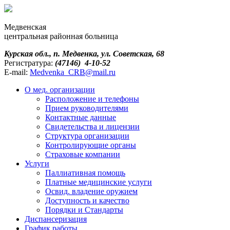
Медвенская
центральная районная больница
Курская обл., п. Медвенка, ул. Советская, 68
Регистратура:
(47146) 4-10-52
E-mail:
Medvenka_CRB@mail.ru
О мед. организации
Расположение и телефоны
Прием руководителями
Контактные данные
Свидетельства и лицензии
Структура организации
Контролирующие органы
Страховые компании
Услуги
Паллиативная помощь
Платные медицинские услуги
Освид. владение оружием
Доступность и качество
Порядки и Cтандарты
Диспансеризация
График работы