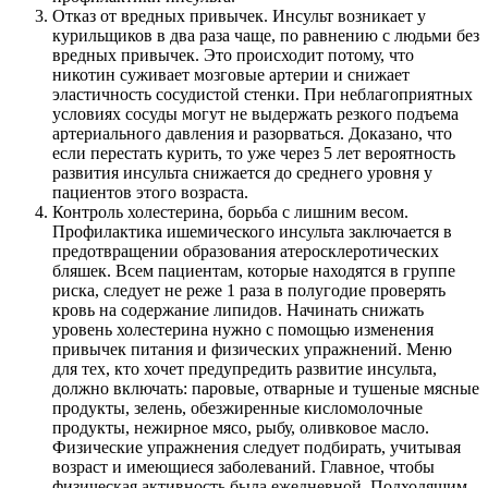
Отказ от вредных привычек. Инсульт возникает у
курильщиков в два раза чаще, по равнению с людьми без
вредных привычек. Это происходит потому, что
никотин суживает мозговые артерии и снижает
эластичность сосудистой стенки. При неблагоприятных
условиях сосуды могут не выдержать резкого подъема
артериального давления и разорваться. Доказано, что
если перестать курить, то уже через 5 лет вероятность
развития инсульта снижается до среднего уровня у
пациентов этого возраста.
Контроль холестерина, борьба с лишним весом.
Профилактика ишемического инсульта заключается в
предотвращении образования атеросклеротических
бляшек. Всем пациентам, которые находятся в группе
риска, следует не реже 1 раза в полугодие проверять
кровь на содержание липидов. Начинать снижать
уровень холестерина нужно с помощью изменения
привычек питания и физических упражнений. Меню
для тех, кто хочет предупредить развитие инсульта,
должно включать: паровые, отварные и тушеные мясные
продукты, зелень, обезжиренные кисломолочные
продукты, нежирное мясо, рыбу, оливковое масло.
Физические упражнения следует подбирать, учитывая
возраст и имеющиеся заболеваний. Главное, чтобы
физическая активность была ежедневной. Подходящим