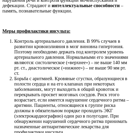
нарушения речи и контроля функций мочеиспускания и
дефекации. Страдают и
интеллектуальные способности
–
память, познавательные функции.
Меры профилактики инсульта:
Контроль артериального давления. В 99% случаев в
развитии кровоизлияния в мозг виновна гипертония.
Поэтому необходимо держать под контролем уровень
артериального давления. Нормальными его значениями
являются: систолическое («верхнее») – не выше 140 мм
рт. ст., диастолическое («нижнее») – не выше 90 мм рт.
ст.
Борьба с аритмией. Кровяные сгустки, образующиеся в
полости сердца и на его клапанах при некоторых
заболеваниях, могут выходить в общий кровоток и
перекрывать просвет мозговых сосудов. Риск этого
возрастает, если имеется нарушение сердечного ритма –
аритмии. Пациенты, относящиеся к группе риска
должны в обязательном порядке проходить ЭКГ
(электрокардиографию) один раз в полугодие. При
обнаружении нарушений сердечного ритма принимать
назначенные антиаритмические лекарства для
профилактики инсульта.