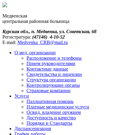
Медвенская
центральная районная больница
Курская обл., п. Медвенка, ул. Советская, 68
Регистратура:
(47146) 4-10-52
E-mail:
Medvenka_CRB@mail.ru
О мед. организации
Расположение и телефоны
Прием руководителями
Контактные данные
Свидетельства и лицензии
Структура организации
Контролирующие органы
Страховые компании
Услуги
Паллиативная помощь
Платные медицинские услуги
Освид. владение оружием
Доступность и качество
Порядки и Cтандарты
Диспансеризация
График работы