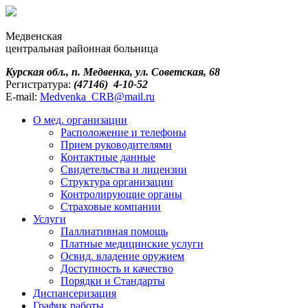
Медвенская
центральная районная больница
Курская обл., п. Медвенка, ул. Советская, 68
Регистратура:
(47146) 4-10-52
E-mail:
Medvenka_CRB@mail.ru
О мед. организации
Расположение и телефоны
Прием руководителями
Контактные данные
Свидетельства и лицензии
Структура организации
Контролирующие органы
Страховые компании
Услуги
Паллиативная помощь
Платные медицинские услуги
Освид. владение оружием
Доступность и качество
Порядки и Cтандарты
Диспансеризация
График работы