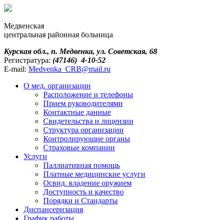
Медвенская
центральная районная больница
Курская обл., п. Медвенка, ул. Советская, 68
Регистратура:
(47146) 4-10-52
E-mail:
Medvenka_CRB@mail.ru
О мед. организации
Расположение и телефоны
Прием руководителями
Контактные данные
Свидетельства и лицензии
Структура организации
Контролирующие органы
Страховые компании
Услуги
Паллиативная помощь
Платные медицинские услуги
Освид. владение оружием
Доступность и качество
Порядки и Cтандарты
Диспансеризация
График работы