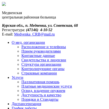
Медвенская
центральная районная больница
Курская обл., п. Медвенка, ул. Советская, 68
Регистратура:
(47146) 4-10-52
E-mail:
Medvenka_CRB@mail.ru
О мед. организации
Расположение и телефоны
Прием руководителями
Контактные данные
Свидетельства и лицензии
Структура организации
Контролирующие органы
Страховые компании
Услуги
Паллиативная помощь
Платные медицинские услуги
Освид. владение оружием
Доступность и качество
Порядки и Cтандарты
Диспансеризация
График работы