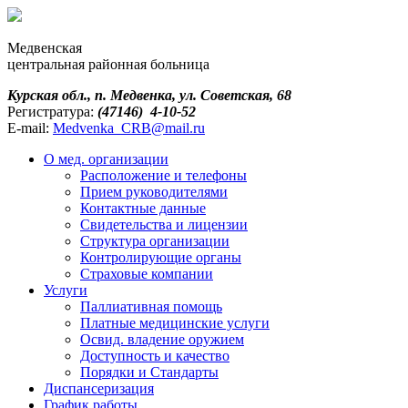
Медвенская
центральная районная больница
Курская обл., п. Медвенка, ул. Советская, 68
Регистратура:
(47146) 4-10-52
E-mail:
Medvenka_CRB@mail.ru
О мед. организации
Расположение и телефоны
Прием руководителями
Контактные данные
Свидетельства и лицензии
Структура организации
Контролирующие органы
Страховые компании
Услуги
Паллиативная помощь
Платные медицинские услуги
Освид. владение оружием
Доступность и качество
Порядки и Cтандарты
Диспансеризация
График работы